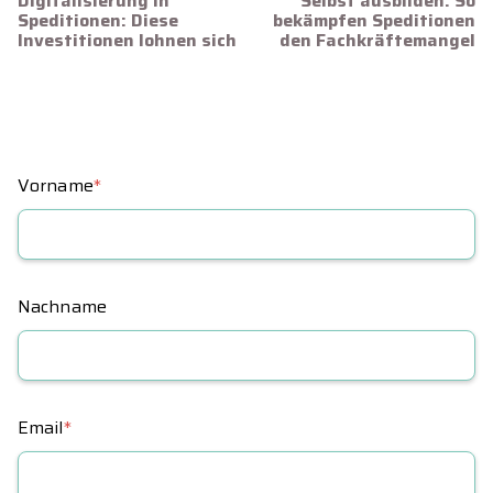
Digitalisierung in
Selbst ausbilden: So
Speditionen: Diese
bekämpfen Speditionen
Investitionen lohnen sich
den Fachkräftemangel
Vorname
*
Nachname
Email
*