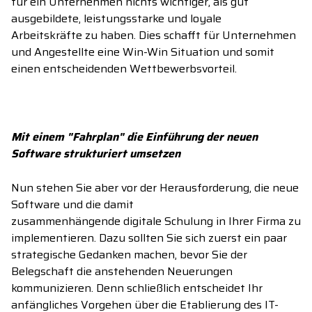
für ein Unternehmen nichts wichtiger, als gut
ausgebildete, leistungsstarke und loyale
Arbeitskräfte
zu haben
. Dies schafft
für Unternehmen
und Angestellte
eine
Win-Win
Situation und somit
einen entscheidenden Wettbewerbsvorteil.
Mit einem "Fahrplan" die Einführung der neuen
Software strukturiert umsetzen
Nun s
tehen Sie a
ber
vor der
Herausforderung, die
neue
Software und die damit
zusammenhängende
digitale
Schulung
in Ihrer Firma zu
implementieren. Dazu sollten Sie sich zu
erst ein paar
strategische Gedanken machen, bevor Sie der
Belegschaft die anstehenden Neuerungen
kommunizieren. Denn schließlich entscheidet Ihr
anfängliches Vorgehen über die Etablierung des
IT-