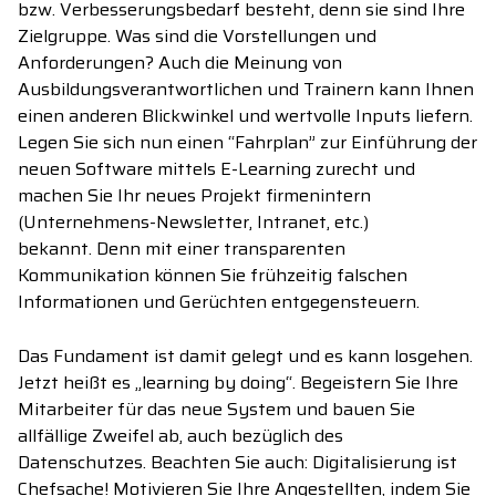
bzw.
Verbesserungs
bedarf besteht, denn sie sind Ihre
Zielgruppe. Was sind die Vorstellungen und
Anforderungen? Auch die Meinung von
Ausbildungsverantwortlichen und Trainern kann Ihnen
einen anderen Blickwinkel und wertvolle Inputs
liefer
n.
Legen Sie sich nun eine
n “Fahrplan”
zur Einführung der
neuen
Software
mittels E-Learning
zurecht und
machen Sie Ihr neues Projekt firmenintern
(Unternehmens
-N
ewsletter, Intranet, etc.)
bekannt.
Denn mit einer transparenten
Kommunikation können Sie frühzeitig falschen
Info
rmationen
und Gerüchten entgegensteuern.
Das Fundament ist
damit
gelegt und
e
s
kann losgehen
.
Jetzt heißt es
„
le
arning
by
doing
“. Begeistern Sie Ihre
Mitarbeiter für das neue System und bauen Sie
allfällige Zweifel ab, auch bezüglich des
Datenschutzes.
Beachten Sie auch:
Digit
alisierung
ist
Chefsache
! Motivieren
Sie Ihre Angestellten, indem Sie