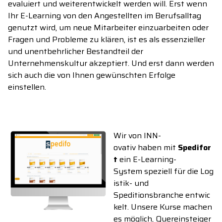
evaluiert und weiterentwickelt werden will. Erst wenn
Ihr E-Learning von den Angestellten im Berufsalltag
genutzt wird, um neue Mitarbeiter
einzuarbeiten
oder
Fragen und Probleme zu klären, ist es als essenzieller
und unentbehrlicher Bestandteil der
Unternehmenskultur akzeptiert. Und erst dann werden
sich auch die von Ihnen gewünschten Erfolge
einstellen.
Wir von INN
-
ovativ
haben
mit
Spedifor
t
ein E-Learning
-
System
speziell
für
die
Log
istik
-
und
Spedition
sbranche
entwic
kelt
.
Unser
e Kurse
machen
es möglich,
Quereinsteiger