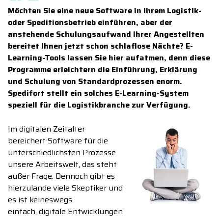
Möchten Sie eine neue Software in Ihrem
Logistik-
oder Speditionsbetrieb
einführen, aber der
anstehende Schulungsaufwand Ihrer Angestellten
bereitet Ihnen jetzt schon schlaflose Nächte? E-
Learning-Tools lassen Sie hier aufatmen, denn diese
Programme erleichtern die Einführung, Erklärung
und Schulung von
Standard
p
rozessen enorm.
Spedifort stellt ein solches E
-Learning-
System
speziell für die Logistikbranche zur Verfügung.
Im digitalen Zeitalter
bereicher
t
Software für die
unterschiedli
chsten Prozesse
unsere
Arbeitswelt, d
a
s steht
außer Frage.
D
ennoch gibt es
hierzulande viele Skeptiker und
es ist keineswegs
einfach, digitale
Entwicklungen