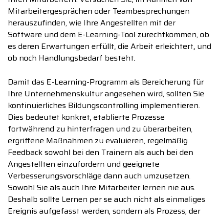
Mitarbeitergesprächen oder Teambesprechungen
herauszufinden, wie Ihre Angestellten mit der
Software und dem E-Learning
-Tool
zurechtkommen, ob
es deren Erwartungen erfüllt, die Arbeit erleichtert, und
ob noch Handlungsbedarf besteht.
Damit das E-Learning
-Programm
als Bereicherung
für
Ihre
Unternehmenskultur angesehen wird, sollten Sie
kontinuierlich
es
Bildungscontrolling
implementieren
.
Dies bedeutet konkret, etablierte Prozesse
fortwährend
zu
hinterfragen und
zu
überarbeiten,
ergriffene Maßnahmen
zu
evaluieren, regelmäßig
Feedback sowohl bei den
Trainern
als auch bei den
Angestellten ein
zu
fordern und geeignete
Verbesserungsvorschläge dann auch um
zu
setzen.
Sowohl
Sie
als auch Ihre Mitarbeiter lernen nie aus.
Deshalb sollte Lernen per se auch nicht als einmaliges
Ereignis aufgefasst werden, sondern als Prozess, der