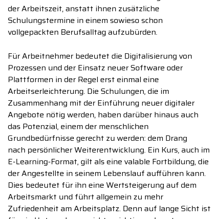
der Arbeitszeit
, anstatt ihnen zusätzliche
Schulungstermine
in einem sowieso schon
vollgepackten Berufsalltag
aufzubürden.
Für
Arbeitnehmer
bedeutet
die
Digitalisierung
von
Prozessen
und
der Einsatz
neue
r
Software oder
Plattformen
in der Regel
erst einmal eine
Arbeitserleichterung
.
Die Schulungen, die im
Zusammenhang mit der Einführung neuer digitaler
Angebote nötig werden
, haben darüber
hinaus
auch
das Potenzial,
eine
m
der menschlichen
Grundbedürfnisse gerecht zu werden:
d
em Drang
nach
persönliche
r
Weiterentwicklung.
Ein
Kurs, auch im
E-Learning
-
Format
,
gilt
als
eine valable Fortbildung, die
der Angestellte in seinem Lebenslauf aufführen kann.
Dies bedeutet für ihn eine Wertsteigerung auf dem
Arbeitsmarkt und führt allgemein zu mehr
Zufriedenheit am Arbeitsplatz. Denn auf lange Sicht ist