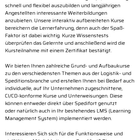
schnell
und flexibel
auszubilden und langjährigen
Angestellten interessante Weiterbildungen
anzubiet
en.
Unsere
interaktiv
aufbereiteten
Kurse
bereicher
n die Lernerfahrung
, denn auch der Spaß-
Faktor ist dabei wichtig.
Kurze
Wissenstest
s
überprüfen
das Gelernte und
anschließend
wird
d
ie
Kursteilnahme
mit einem Zertifikat
bestätig
t.
Wir bieten Ihnen zahlreiche Grund- und Aufbaukurse
zu
den verschiedensten
Themen aus der
Logistik
-
und
Spedition
sbranche
und erstellen Ihnen
bei Bedarf
auch
individuelle, auf Ihr Unternehmen zugeschnittene,
CI/CD-konforme
Kurse und Unterweisungen. Diese
können
entweder direkt über
Spedifort
genutzt
oder
natürlich auch in Ihr bestehendes LMS (Learning
Management System) implementiert werden.
Interessieren Sich sich für die Funktionsweise und