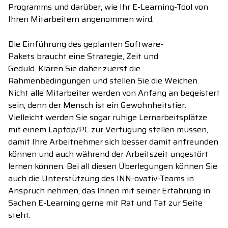
Programms
und
darüber,
wie Ihr E-Learning
-
Tool
von
Ihren Mitarbeitern a
n
genommen wird.
Die Einführung
des geplanten Software-
Pakets
braucht eine Strategie, Zeit und
Geduld.
Klären
Sie daher zuerst
die
Rahmenbedingungen und stellen Sie die Weichen
.
Nicht
alle Mitarbeiter
werden
von Anfang an begeistert
sein, denn der Mensch ist ein Gewohnheitstier.
Vielleicht werden Sie sogar ruhige Lernarbeitsplätze
mit einem Laptop/PC zur Verfügung stellen müssen,
damit Ihre Arbeitnehmer sich
bess
er damit anfreunden
können und auch während der Arbeitszeit ungestört
lernen können.
Bei all diesen Überlegungen können Sie
auch die Unterstützung d
e
s
INN-
ovativ
-
Team
s
in
Anspruch nehmen
, das Ihnen mit seiner Erfahrung in
Sachen E-Learning gerne mit Rat und Tat zur Seite
steht.