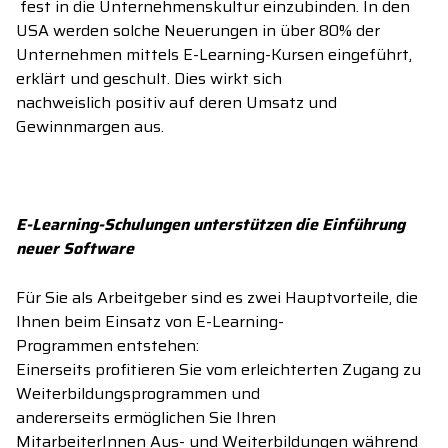
fest in
die
Unternehmenskultur einzubinden. In den
USA werden
solche Neuerungen
in über 80% der
Unternehmen
mittels
E-Learning
-
Kursen
eingeführt
,
erklärt und geschult. Dies wirkt sich
nachweislich
positiv auf
deren
Umsatz und
Gewinnmargen aus.
E-Learning-Schulungen unterstützen die Einführung
neuer Software
Für Sie als Arbeitgeber sind
es
zwei Hauptvorteile
,
die
Ihnen
beim Einsatz
von
E-Learning
-
Programmen
entstehen
:
Einerseits
profitieren
Sie
vom
erleichterte
n
Zugang zu
Weiterbildungsprogrammen und
andererseits
ermöglichen Sie Ihren
MitarbeiterInnen
Aus- und Weiterbildungen
während