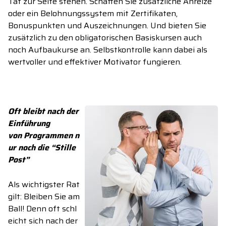
Tat zur Seite stehen.
Schaffen Sie zusätzliche Anreize
oder ein Belohnungssystem mit Zertifikaten,
Bonuspunkten und Auszeichnungen.
Und b
ieten Sie
zusätzlich zu den obligatorischen Basiskursen auch
noch Aufbaukurse
an
.
Selbstkontrolle
kann dabei
als
wertvolle
r
und effektive
r
Motivator
fungieren
.
Oft
bleibt nach der
Einführung
von
Programme
n
n
ur noch die “
Stille
Post
”
Als wichtigster Rat
gilt:
Bleiben Sie am
Ball
!
D
enn
oft
schl
eicht sich nach der