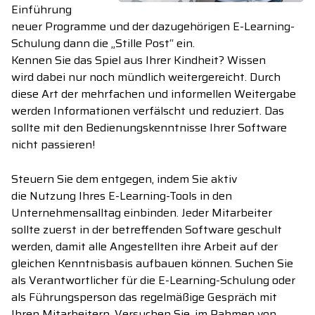
Einführung
neuer
Programme und d
e
r
dazugehörige
n
E-Learning
-
Schulung
dann
die
„Stille Post“
ein.
Kennen Sie das Spiel aus Ihrer Kindheit? Wissen
wird
dabei
nur noch mündlich weitergereicht. Durch
diese Art der mehrfachen und informellen Weitergabe
werden Informationen verfälscht und reduziert.
Das
sollte mit den Bedienungskenntnisse Ihrer Software
nicht passieren!
Steuern Sie dem entgegen, indem Sie aktiv
die
N
utzung Ihres E-Learning-Tools in den
Unternehmensalltag einbinden. Jeder Mitarbeiter
sollte
zuerst
in
der betreffenden Software geschult
werden, damit alle
Angestellten ihre Arbeit auf d
er
gleiche
n
Kenntnisbasis
aufbauen
können
.
Suchen Sie
als Verantwortlicher für
die
E-Learning
-Schulung
oder
als Führungsperson das
regelmäßige
Gespräch mit
Ihren Mitarbeitern. Versuchen Sie, im Rahmen von