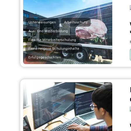
,
,
Unterweisungen
Arbeitsschutz
,
Aus- Und Weiterbildung
,
Flexible Mitarbeiterschulung
,
Firmeneigene Schulunginhalte
Erfolgsgeschichten