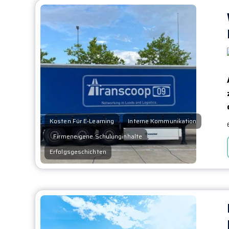
,
Kosten Für E-Learning
Interne Kommunikation
,
,
Firmeneigene Schulunginhalte
Erfolgsgeschichten