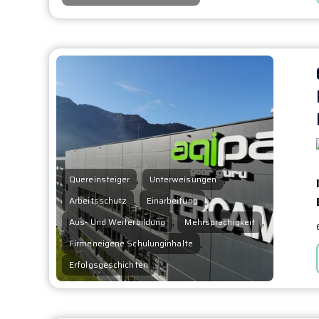
,
,
Quereinsteiger
Unterweisungen
,
,
Arbeitsschutz
Einarbeitung
,
,
Aus- Und Weiterbildung
Mehrsprachigkeit
,
Firmeneigene Schulunginhalte
Erfolgsgeschichten