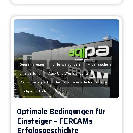
,
,
,
Quereinsteiger
Unterweisungen
Arbeitsschutz
,
,
Einarbeitung
Aus- Und Weiterbildung
,
,
Mehrsprachigkeit
Firmeneigene Schulunginhalte
Erfolgsgeschichten
Optimale Bedingungen für
Einsteiger – FERCAMs
Erfolgsgeschichte