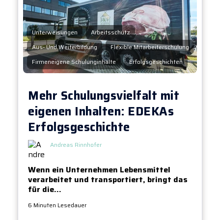
,
,
Unterweisungen
Arbeitsschutz
,
,
Aus- Und Weiterbildung
Flexible Mitarbeiterschulung
,
Firmeneigene Schulunginhalte
Erfolgsgeschichten
Mehr Schulungsvielfalt mit
eigenen Inhalten: EDEKAs
Erfolgsgeschichte
Andreas Rinnhofer
Wenn ein Unternehmen Lebensmittel
verarbeitet und transportiert, bringt das
für die...
6 Minuten Lesedauer